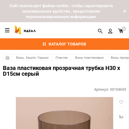
Cайт использует файлы cookie , чтобы гарантировать
максимальное удобство , предоставляя
персонализированную информацию.
0
КАТАЛОГ ТОВАРОВ
Вазы. Кашпо. Горшки
Пластик
Вазы пластиковые
Вазы прозр
Ваза пластиковая прозрачная трубка H30 х
D15см серый
Артикул:
00104655
Добав
в
избра
Добав
к
сравн