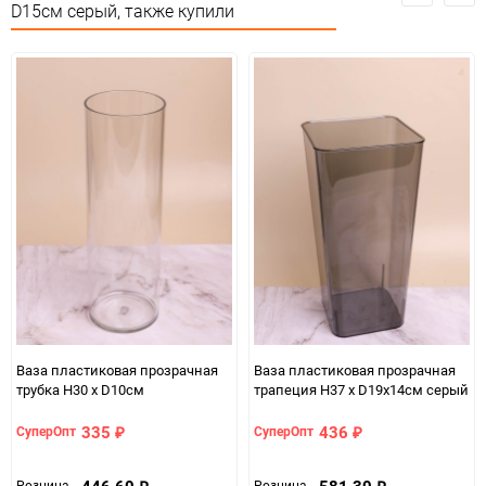
Особые условия
Особых условий не требует
D15см серый, также купили
Минимальное количество
1
Количество в коробке
18
Единица измерения
шт
Ваза пластиковая прозрачная
Ваза пластиковая прозрачная
трубка H30 х D10см
трапеция H37 х D19х14см серый
335
436
СуперОпт
СуперОпт
₽
₽
446,60
581,30
Розница
Розница