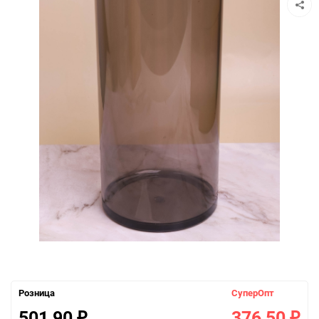
Розница
СуперОпт
501,90
376,50
₽
₽