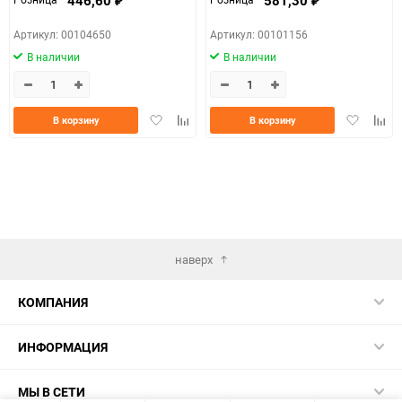
₽
₽
Артикул: 00104650
Артикул: 00101156
В наличии
В наличии
Добавить
Добавить
Добавить
Доба
В корзину
В корзину
в
к
в
к
избранное
сравнению
избранно
срав
наверх
КОМПАНИЯ
ИНФОРМАЦИЯ
МЫ В СЕТИ