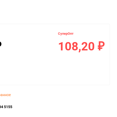
СуперОпт
108,20
₽
₽
ранное
34 5155