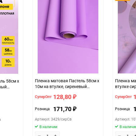
шт
Пленка матовая Пастель 58см х
Пленка мат
10м на втулке, сиреневый
втулке си
евый
светлый
128,80
СуперОпт
СуперОпт
₽
171,70
Розница
Розница
₽
Артикул: 3429/сирСв
Артикул: 1
ч
В наличии
В наличи