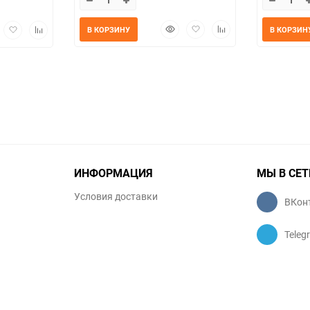
Быстрый
Добавить
Добавить
трый
Добавить
Добавить
В КОРЗИНУ
В КОРЗИН
просмотр
в
к
мотр
в
к
избранное
сравнению
избранное
сравнению
ИНФОРМАЦИЯ
МЫ В СЕТ
Условия доставки
ВКон
Teleg