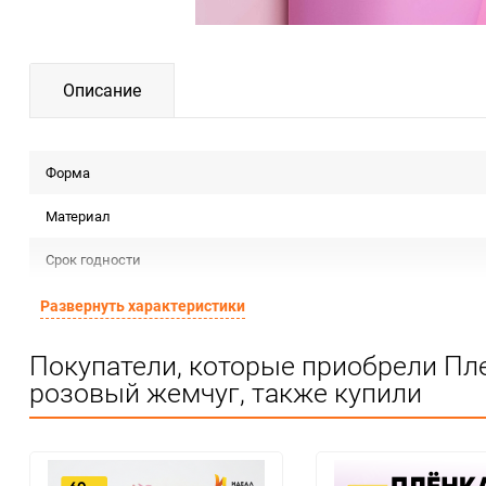
Описание
Форма
Материал
Срок годности
Предназначение товара
Развернуть характеристики
Сертификация
Покупатели, которые приобрели Пл
розовый жемчуг, также купили
Особые условия
Минимальное количество
Количество в коробке