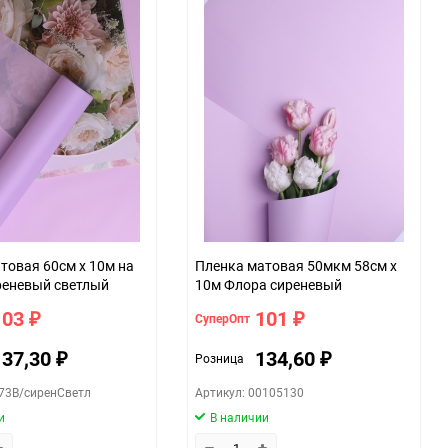
овая 60см х 10м на
Пленка матовая 50мкм 58см х
реневый светлый
10м Флора сиреневый
103
101
СуперОпт
₽
₽
137,30
134,60
Розница
₽
₽
073В/сиренСветл
Артикул: 00105130
и
В наличии