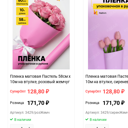
Единица измерения
Пленка матовая Пастель 58см х
Пленка матовая Пастель 58см х
10м на втулке, розовый жемчуг
10м на втулке, сирен
жемчуг.
128,80
128,80
СуперОпт
СуперОпт
₽
₽
171,70
171,70
Розница
Розница
₽
₽
Артикул: 3429/розЖемч
Артикул: 3429/сиренЖем
В наличии
В наличии