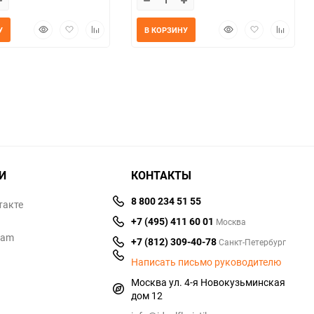
Быстрый
Добавить
Добавить
Быстрый
Добавить
Добавит
У
В КОРЗИНУ
просмотр
в
к
просмотр
в
к
избранное
сравнению
избранное
сравнен
И
КОНТАКТЫ
8 800 234 51 55
такте
+7 (495) 411 60 01
Москва
ram
+7 (812) 309-40-78
Санкт-Петербург
Написать письмо руководителю
Москва ул. 4-я Новокузьминская
дом 12