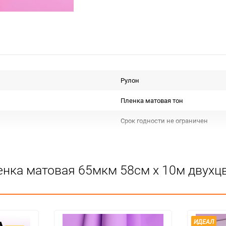
Рулон
Пленка матовая тон
Срок годности не ограничен
Для флористики
Не подлежит сертификации
енка матовая 65мкм 58см х 10м двухц
Особых условий не требует
1
50
ИДЕАЛ