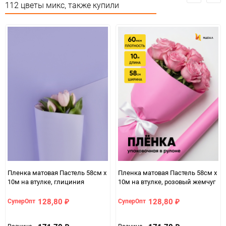
112 цветы микс, также купили
Особых условий не
Особые условия
требует
Минимальное количество
12
Количество в коробке
720
Единица измерения
шт
Размер
M (16-20)
857bbb45-b330-11f0-
07c4e68a_b330_11f0_8cc3_b03af2b6059f
8cc3-b03af2b6059f
Пленка матовая Пастель 58см х
Пленка матовая Пастель 58см х
10м на втулке, глициния
10м на втулке, розовый жемчуг
128,80
128,80
СуперОпт
СуперОпт
₽
₽