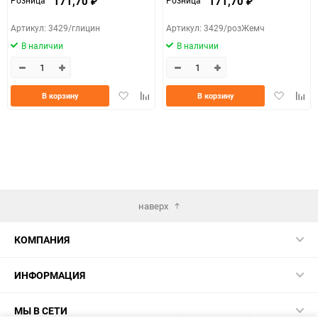
171,70
171,70
Розница
Розница
₽
₽
Артикул: 3429/глицин
Артикул: 3429/розЖемч
В наличии
В наличии
Добавить
Добавить
Добавить
Доба
В корзину
В корзину
в
к
в
к
избранное
сравнению
избранно
срав
наверх
КОМПАНИЯ
ИНФОРМАЦИЯ
МЫ В СЕТИ