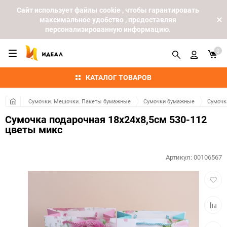
Cайт использует файлы cookie , чтобы гарантировать
максимальное удобство , предоставляя
персонализированную информацию.
0
КАТАЛОГ ТОВАРОВ
Сумочки. Мешочки. Пакеты бумажные
Сумочки бумажные
Сумочк
Сумочка подарочная 18х24x8,5см 530-112
цветы микс
Артикул:
00106567
Добав
в
избра
Добав
к
сравн