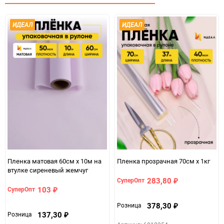
Минимальное количество
1
ИДЕАЛ
ИДЕАЛ
Единица измерения
шт
Пленка матовая 60см х 10м на
Пленка прозрачная 70см х 1кг
втулке сиреневый жемчуг
283,80
СуперОпт
₽
103
СуперОпт
₽
378,30
Розница
₽
137,30
Розница
₽