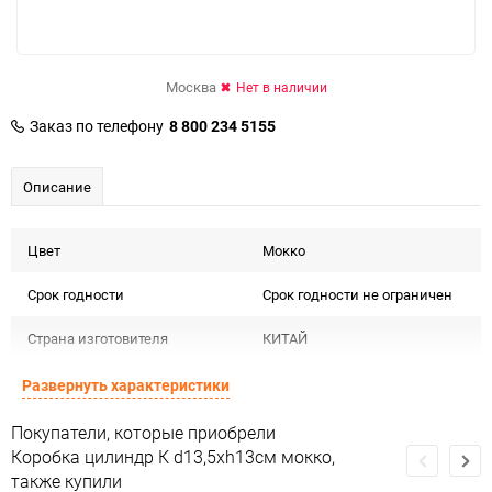
Москва
Нет в наличии
Заказ по телефону
8 800 234 5155
Описание
Цвет
Мокко
Срок годности
Срок годности не ограничен
Страна изготовителя
КИТАЙ
Предназначение товара
Для декора и флористики
Развернуть характеристики
Подлежит декларации о
Покупатели, которые приобрели
Сертификация
соответствии ЕАС
Коробка цилиндр К d13,5хh13см мокко,
также купили
Особые условия
Особых условий не требует