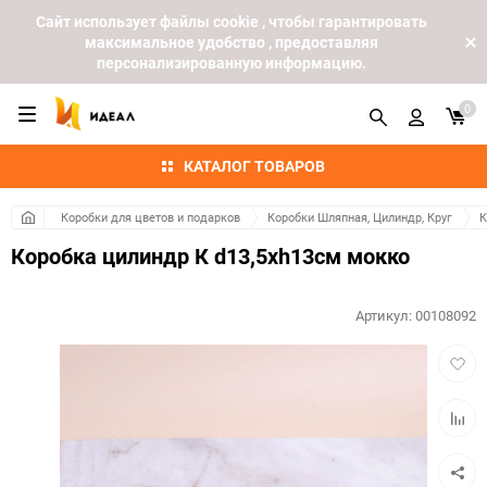
Cайт использует файлы cookie , чтобы гарантировать
максимальное удобство , предоставляя
персонализированную информацию.
0
КАТАЛОГ ТОВАРОВ
Коробки для цветов и подарков
Коробки Шляпная, Цилиндр, Круг
К
Коробка цилиндр К d13,5хh13см мокко
Артикул:
00108092
Добав
в
избра
Добав
к
сравн