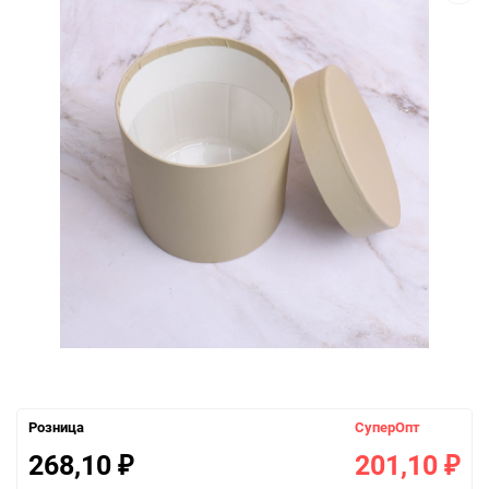
Розница
СуперОпт
268,10
201,10
₽
₽