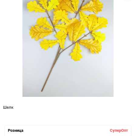
Шелк
Розница
СуперОпт