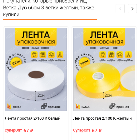
Покупатели, которые приобрели ИЦ
Ветка Дуб 66см 3 ветки желтый, также
Особые условия
Особых условий не требует
купили
Минимальное количество
1
Количество в коробке
600
Единица измерения
шт
Лента простая 2/100 К белый
Лента простая 2/100 К желтый
67
67
СуперОпт
СуперОпт
₽
₽