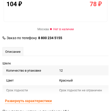
104
78
₽
₽
Москва
Нет в наличии
Заказ по телефону
8 800 234 5155
Описание
Шелк
Количество в упаковке
12
Цвет
Красный
Срок годности
Срок годности не ограничен
Предназначение товара
Для декора
Развернуть характеристики
Сертификация
Не подлежит сертификации