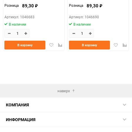
89,30
89,30
Розница
Розница
₽
₽
Артикул: 1046683
Артикул: 1046690
В наличии
В наличии
Добавить
Добавить
Добавить
Доба
В корзину
В корзину
в
к
в
к
избранное
сравнению
избранно
срав
наверх
КОМПАНИЯ
ИНФОРМАЦИЯ