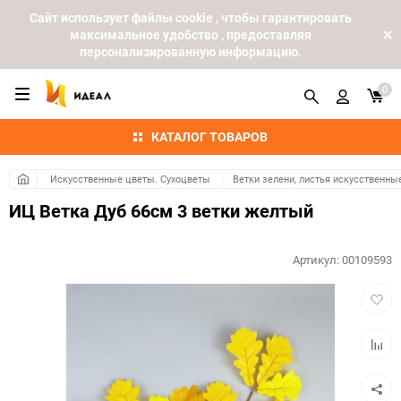
Cайт использует файлы cookie , чтобы гарантировать
максимальное удобство , предоставляя
персонализированную информацию.
0
КАТАЛОГ ТОВАРОВ
Искусственные цветы. Сухоцветы
Ветки зелени, листья искусственны
ИЦ Ветка Дуб 66см 3 ветки желтый
Артикул:
00109593
Добав
в
избра
Добав
к
сравн