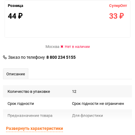
Розница
СуперОпт
44
33
₽
₽
Москва
Нет в наличии
Заказ по телефону
8 800 234 5155
Описание
Количество в упаковке
12
Срок годности
Срок годности не ограничен
Предназначение товара
Для флористики
Подлежит декларации о
Развернуть характеристики
Сертификация
соответствии ЕАС