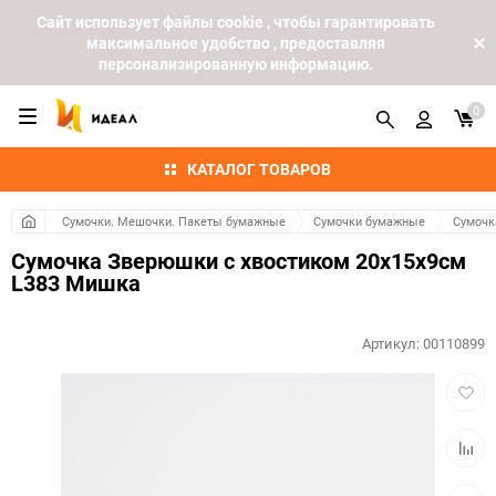
Cайт использует файлы cookie , чтобы гарантировать
максимальное удобство , предоставляя
персонализированную информацию.
0
КАТАЛОГ ТОВАРОВ
Сумочки. Мешочки. Пакеты бумажные
Сумочки бумажные
Сумочк
Сумочка Зверюшки с хвостиком 20х15х9см
L383 Мишка
Артикул:
00110899
Добав
в
избра
Добав
к
сравн