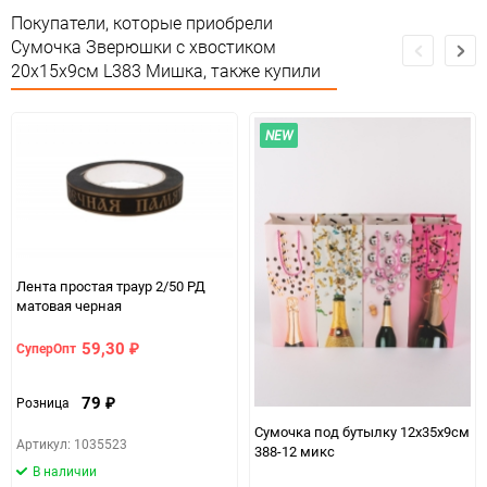
Покупатели, которые приобрели
Особые условия
Особых условий не требует
Сумочка Зверюшки с хвостиком
20х15х9см L383 Мишка, также купили
Минимальное количество
12
Единица измерения
шт
NEW
Размер
M (16-20)
Лента простая траур 2/50 РД
матовая черная
59,30
СуперОпт
₽
79
Розница
₽
Сумочка под бутылку 12х35x9см
Артикул: 1035523
388-12 микс
В наличии