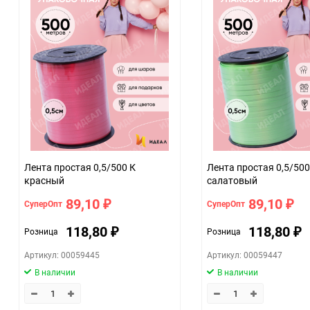
Лента простая 0,5/500 К
Лента простая 0,5/500
красный
салатовый
89,10
89,10
СуперОпт
СуперОпт
₽
₽
118,80
118,80
Розница
Розница
₽
₽
Артикул: 00059445
Артикул: 00059447
В наличии
В наличии