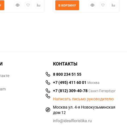
Быстрый
Добавить
Добавить
Быстрый
Добавить
Добавит
У
В КОРЗИНУ
просмотр
в
к
просмотр
в
к
избранное
сравнению
избранное
сравнен
И
КОНТАКТЫ
8 800 234 51 55
такте
+7 (495) 411 60 01
Москва
ram
+7 (812) 309-40-78
Санкт-Петербург
Написать письмо руководителю
Москва ул. 4-я Новокузьминская
дом 12
info@idealfloristika.ru