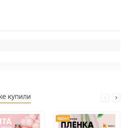
же купили
ИДЕАЛ