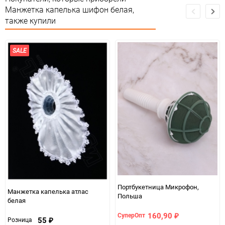
Манжетка капелька шифон белая,
также купили
SALE
Портбукетница Микрофон,
Манжетка капелька атлас
Польша
белая
160,90
СуперОпт
₽
55
Розница
₽