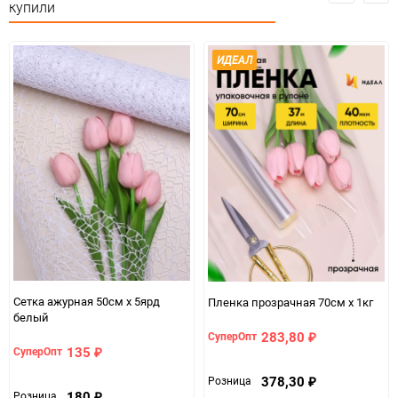
купили
Количество в коробке
1
ИДЕАЛ
Единица измерения
шт
Сетка ажурная 50см х 5ярд
Пленка прозрачная 70см х 1кг
белый
283,80
СуперОпт
₽
135
СуперОпт
₽
378,30
Розница
₽
180
Розница
₽