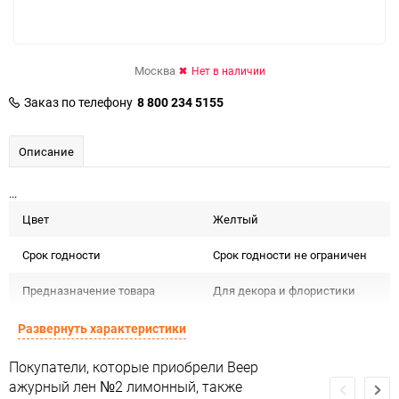
Москва
Нет в наличии
Заказ по телефону
8 800 234 5155
Описание
...
Цвет
Желтый
Срок годности
Срок годности не ограничен
Предназначение товара
Для декора и флористики
Сертификация
Не подлежит сертификации
Развернуть характеристики
Особые условия
Особых условий не требует
Покупатели, которые приобрели Веер
ажурный лен №2 лимонный, также
Минимальное количество
1