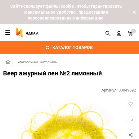
Cайт использует файлы cookie , чтобы гарантировать
максимальное удобство , предоставляя
персонализированную информацию.
0
КАТАЛОГ ТОВАРОВ
Упаковочные материалы
Веер ажурный лен №2 лимонный
Артикул:
00049692
Добав
в
избра
Добав
к
сравн