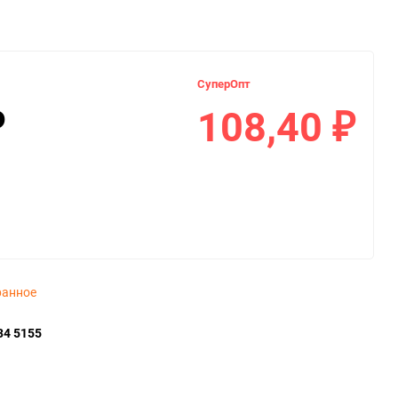
СуперОпт
108,40
₽
₽
ранное
34 5155