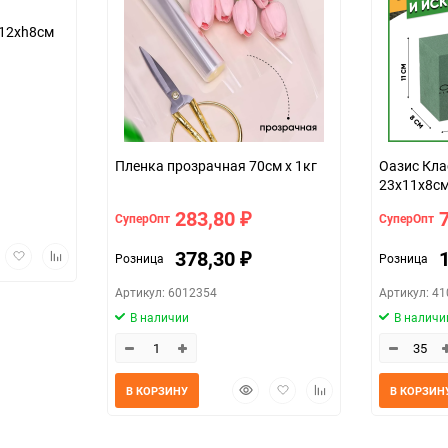
12хh8см
Пленка прозрачная 70см х 1кг
Оазис Кла
23х11х8см
283,80
СуперОпт
СуперОпт
₽
трый
Добавить
Добавить
378,30
Розница
Розница
₽
мотр
в
к
избранное
сравнению
Артикул: 6012354
Артикул: 4
В наличии
В наличи
Быстрый
Добавить
Добавить
В КОРЗИНУ
В КОРЗИН
просмотр
в
к
избранное
сравнению