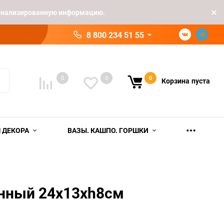
рсонализированную информацию.
8 800 234 51 55
0
0
0
Корзина
пуста
 ДЕКОРА
ВАЗЫ. КАШПО. ГОРШКИ
нный 24х13хh8см