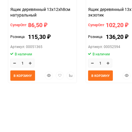
Ящик деревянный 13х12хh8см
Ящик деревянный 13х
натуральный
экзотик
86,50
102,20
СуперОпт
СуперОпт
₽
₽
115,30
136,20
Розница
Розница
₽
₽
Артикул: 00051365
Артикул: 00052594
В наличии
В наличии
Быстрый
Добавить
Добавить
Быс
В КОРЗИНУ
В КОРЗИНУ
просмотр
в
к
прос
избранное
сравнению