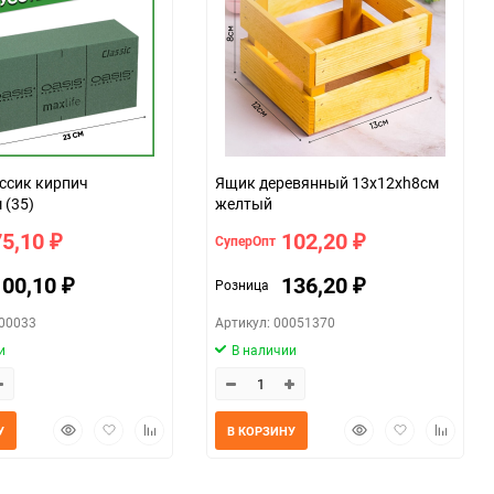
ссик кирпич
Ящик деревянный 13х12хh8см
 (35)
желтый
75,10
102,20
СуперОпт
₽
₽
100,10
136,20
Розница
₽
₽
100033
Артикул: 00051370
и
В наличии
Быстрый
Добавить
Добавить
Быстрый
Добавить
Добавит
У
В КОРЗИНУ
просмотр
в
к
просмотр
в
к
избранное
сравнению
избранное
сравнен