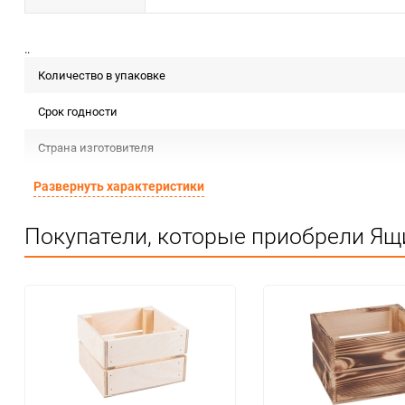
..
Количество в упаковке
Срок годности
Страна изготовителя
Предназначение товара
Развернуть характеристики
Сертификация
Покупатели, которые приобрели Ящ
Особые условия
Минимальное количество
Количество в коробке
Единица измерения