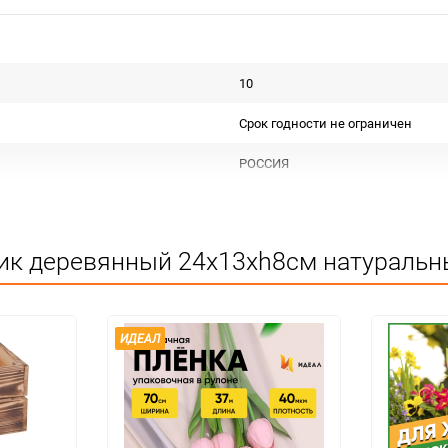
10
Срок годности не ограничен
РОССИЯ
Для флористики
Не подлежит сертификации
ик деревянный 24х13хh8см натуральн
Сухое, проветриваемое помещен
1
ИДЕАЛ
1
шт