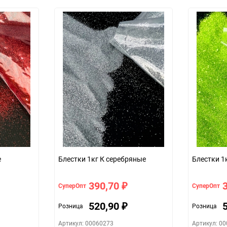
Особых условий не требует
1
25
шт.
е
Блестки 1кг К серебряные
Блестки 1
390,70
СуперОпт
СуперОпт
₽
520,90
Розница
Розница
₽
Артикул: 00060273
Артикул: 0