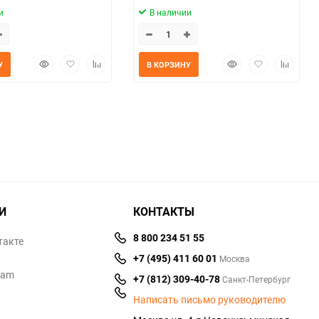
и
В наличии
Быстрый
Добавить
Добавить
Быстрый
Добавить
Добавит
У
В КОРЗИНУ
просмотр
в
к
просмотр
в
к
избранное
сравнению
избранное
сравнен
И
КОНТАКТЫ
8 800 234 51 55
такте
+7 (495) 411 60 01
Москва
ram
+7 (812) 309-40-78
Санкт-Петербург
Написать письмо руководителю