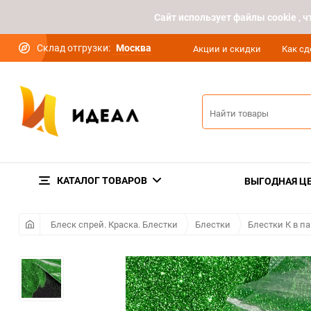
Cайт использует файлы cookie ,
Склад отгрузки:
Москва
Акции и скидки
Как сд
КАТАЛОГ ТОВАРОВ
ВЫГОДНАЯ Ц
Блеск спрей. Краска. Блестки
Блестки
Блестки К в па