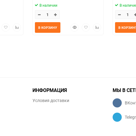
В наличии
В наличи
трый
Добавить
Добавить
Быстрый
Добавить
Добавить
В КОРЗИНУ
В КОРЗИН
мотр
в
к
просмотр
в
к
избранное
сравнению
избранное
сравнению
ИНФОРМАЦИЯ
МЫ В СЕТ
Условия доставки
ВКон
Teleg