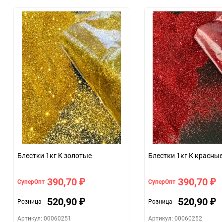
Особые условия
Минимальное количество
Количество в коробке
Единица измерения
Блестки 1кг К золотые
Блестки 1кг К красны
390,70
390,70
СуперОпт
СуперОпт
₽
₽
520,90
520,90
Розница
Розница
₽
₽
Артикул: 00060251
Артикул: 00060252