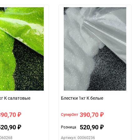
кг К салатовые
Блестки 1кг К белые
390,70
390,70
СуперОпт
₽
₽
520,90
520,90
Розница
₽
₽
0060268
Артикул: 00060236