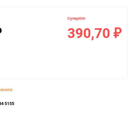
СуперОпт
390,70
₽
₽
ранное
34 5155