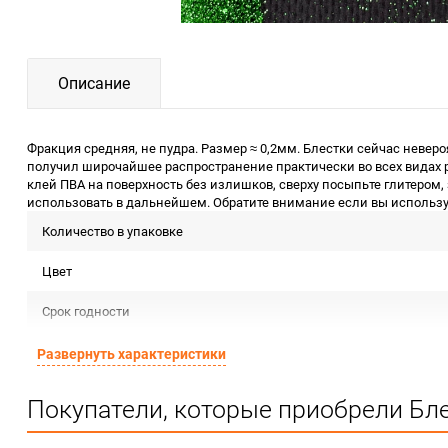
Описание
Фракция средняя, не пудра. Размер ≈ 0,2мм. Блестки сейчас невер
получил широчайшее распространение практически во всех видах р
клей ПВА на поверхность без излишков, сверху посыпьте глитером, 
использовать в дальнейшем. Обратите внимание если вы используе
Количество в упаковке
Цвет
Срок годности
Страна изготовителя
Развернуть характеристики
Предназначение товара
Покупатели, которые приобрели Бле
Сертификация