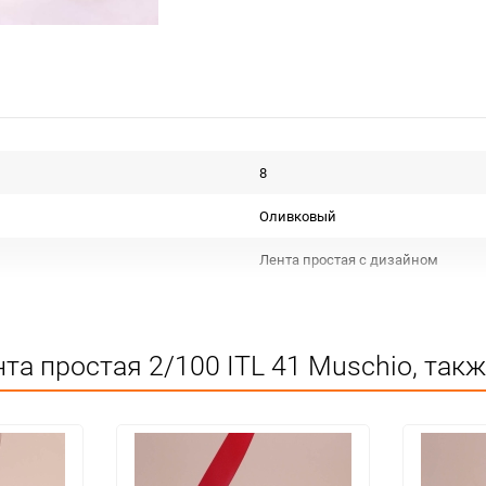
8
Оливковый
Лента простая с дизайном
Срок годности не ограничен
Для декора
та простая 2/100 ITL 41 Muschio, так
Не подлежит сертификации
Особых условий не требует
1