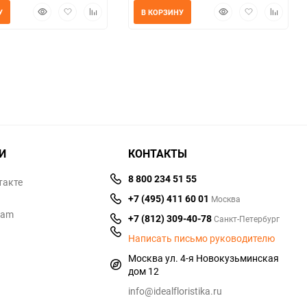
Быстрый
Добавить
Добавить
Быстрый
Добавить
Добавит
У
В КОРЗИНУ
просмотр
в
к
просмотр
в
к
избранное
сравнению
избранное
сравнен
И
КОНТАКТЫ
8 800 234 51 55
такте
+7 (495) 411 60 01
Москва
ram
+7 (812) 309-40-78
Санкт-Петербург
Написать письмо руководителю
Москва ул. 4-я Новокузьминская
дом 12
info@idealfloristika.ru