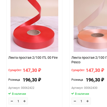
Количество в коробке
Единица измерения
Размер
07c4e68a_b330_11f0_8cc3_b03af2b6059f
ЦветНоменклатуры
Лента простая 2/100 ITL 00 Fire
Лента простая 2/100 I
Pesco
147,30
147,30
СуперОпт
СуперОпт
₽
₽
196,30
196,30
Розница
Розница
₽
₽
Артикул: 00062422
Артикул: 00062430
В наличии
В наличии