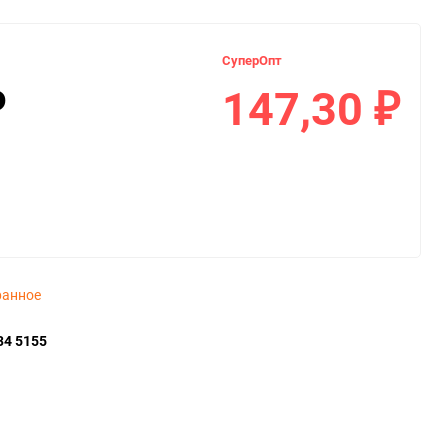
СуперОпт
147,30
₽
₽
ранное
34 5155