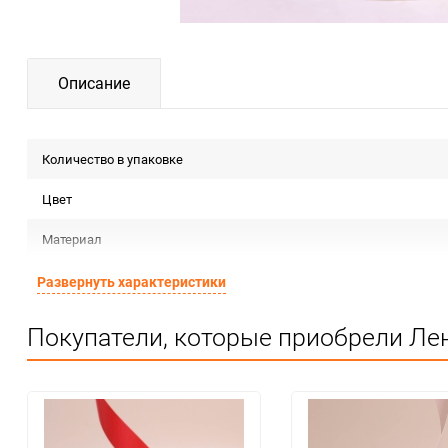
Описание
Количество в упаковке
Цвет
Материал
Срок годности
Развернуть характеристики
Предназначение товара
Покупатели, которые приобрели Лен
Сертификация
Особые условия
Минимальное количество