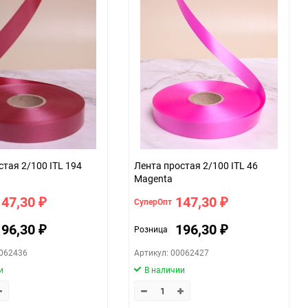
059f
стая 2/100 ITL 194
Лента простая 2/100 ITL 46
Magenta
147,30
147,30
СуперОпт
₽
₽
196,30
196,30
Розница
₽
₽
0062436
Артикул: 00062427
и
В наличии