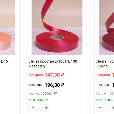
32
шт
2см*100м (простая)
d7936307-d754-11f0-8cc6-b03af2b6
оливковый
TL 16
Лента простая 2/100 ITL 130
Лента про
Raspberry
Rubino
147,30
СуперОпт
СуперОпт
₽
196,30
Розница
Розница
₽
Артикул: 00062437
Артикул: 0
В наличии
В наличи