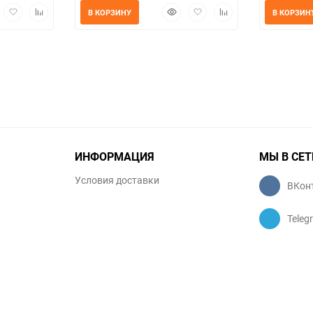
трый
Добавить
Добавить
Быстрый
Добавить
Добавить
В КОРЗИНУ
В КОРЗИН
мотр
в
к
просмотр
в
к
избранное
сравнению
избранное
сравнению
ИНФОРМАЦИЯ
МЫ В СЕТ
Условия доставки
ВКон
Teleg