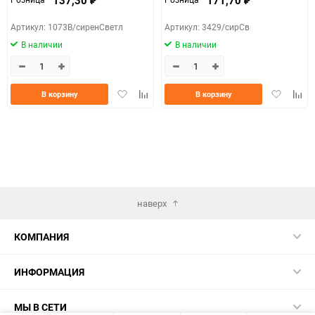
₽
₽
Артикул: 1073В/сиренСветл
Артикул: 3429/сирСв
В наличии
В наличии
Добавить
Добавить
Добавить
Доба
В корзину
В корзину
в
к
в
к
избранное
сравнению
избранно
срав
наверх
КОМПАНИЯ
ИНФОРМАЦИЯ
МЫ В СЕТИ