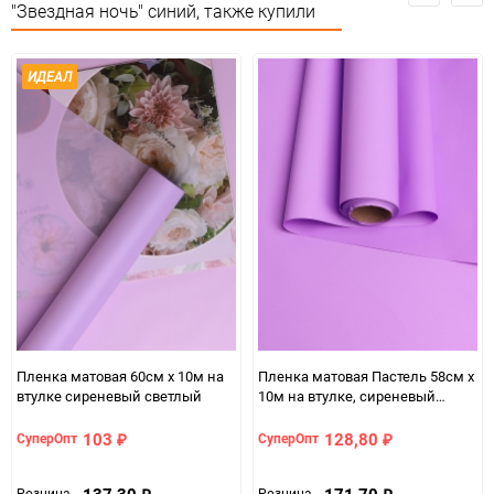
Особые условия
Особых условий не требует
"Звездная ночь" синий, также купили
Минимальное количество
1
ИДЕАЛ
Единица измерения
набор
Пленка матовая 60см х 10м на
Пленка матовая Пастель 58см х
втулке сиреневый светлый
10м на втулке, сиреневый
светлый
103
128,80
СуперОпт
СуперОпт
₽
₽
137,30
171,70
Розница
Розница