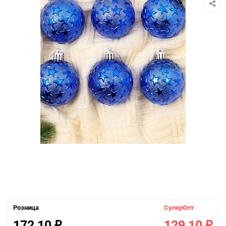
Розница
СуперОпт
172,10
129,10
₽
₽