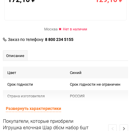
Москва
Нет в наличии
Заказ по телефону
8 800 234 5155
Описание
Цвет
Синий
Срок годности
Срок годности не ограничен
Страна изготовителя
РОССИЯ
Предназначение товара
Сувенирная продукция
Развернуть характеристики
Сертификация
Россия
Покупатели, которые приобрели
Игрушка елочная Шар d6см набор 6шт