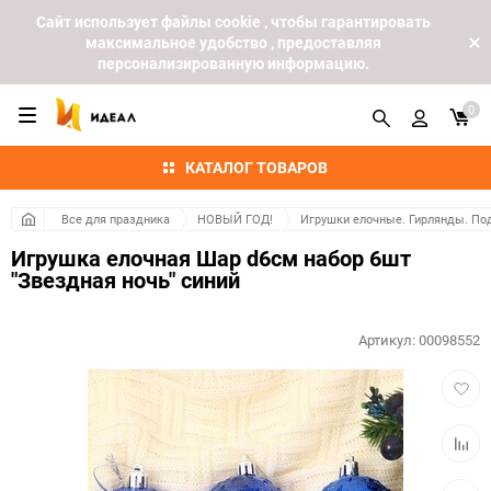
Cайт использует файлы cookie , чтобы гарантировать
максимальное удобство , предоставляя
персонализированную информацию.
0
КАТАЛОГ ТОВАРОВ
Все для праздника
НОВЫЙ ГОД!
Игрушки елочные. Гирлянды. По
Игрушка елочная Шар d6см набор 6шт
"Звездная ночь" синий
Артикул:
00098552
Добав
в
избра
Добав
к
сравн