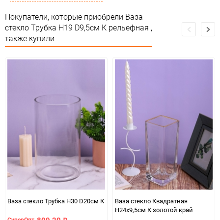
Минимальное количество
1
Покупатели, которые приобрели Ваза
стекло Трубка H19 D9,5см К рельефная ,
Единица измерения
шт
также купили
Ваза стекло Трубка H30 D20см К
Ваза стекло Квадратная
H24х9,5см К золотой край
809,20
СуперОпт