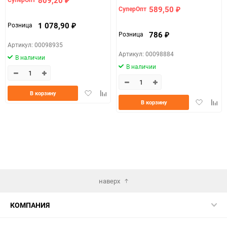
₽
589,50
СуперОпт
₽
1 078,90
Розница
₽
786
Розница
₽
Артикул: 00098935
Артикул: 00098884
В наличии
В наличии
Добавить
Добавить
В корзину
Добавить
Доба
в
к
В корзину
в
к
избранное
сравнению
избранно
срав
наверх
КОМПАНИЯ