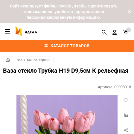
Cайт использует файлы cookie , чтобы гарантировать
максимальное удобство , предоставляя
персонализированную информацию.
0
КАТАЛОГ ТОВАРОВ
Вазы. Кашпо. Горшки
Ваза стекло Трубка H19 D9,5см К рельефная
Артикул:
00098918
Добав
в
избра
Добав
к
сравн