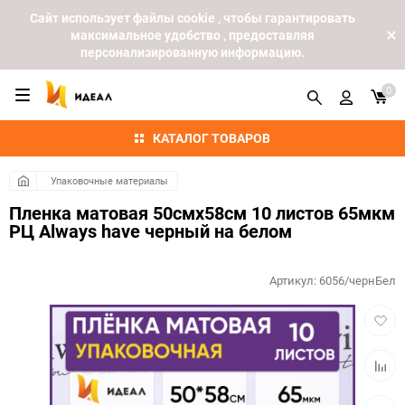
Cайт использует файлы cookie , чтобы гарантировать
максимальное удобство , предоставляя
персонализированную информацию.
0
КАТАЛОГ ТОВАРОВ
Упаковочные материалы
Пленка матовая 50смх58см 10 листов 65мкм
РЦ Always have черный на белом
Артикул:
6056/чернБел
Добав
в
избра
Добав
к
сравн