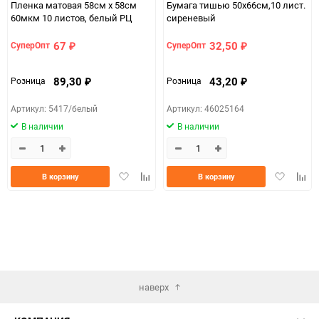
Пленка матовая 58см х 58см
Бумага тишью 50х66см,10 лист.
60мкм 10 листов, белый РЦ
сиреневый
67
32,50
СуперОпт
СуперОпт
₽
₽
89,30
43,20
Розница
Розница
₽
₽
Артикул: 5417/белый
Артикул: 46025164
В наличии
В наличии
Добавить
Добавить
Добавить
Доба
В корзину
В корзину
в
к
в
к
избранное
сравнению
избранно
срав
наверх