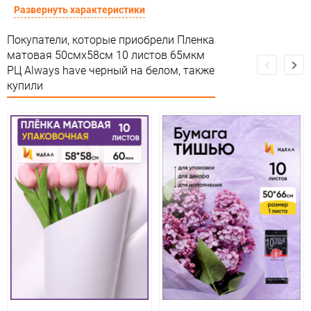
Срок годности
Срок годности не ограничен
Развернуть характеристики
Предназначение товара
Подарочная упаковка
Покупатели, которые приобрели Пленка
матовая 50смх58см 10 листов 65мкм
Сертификация
Не подлежит сертификации
РЦ Always have черный на белом, также
купили
Особые условия
Особых условий не требует
Минимальное количество
1
Количество в коробке
100
Единица измерения
упак