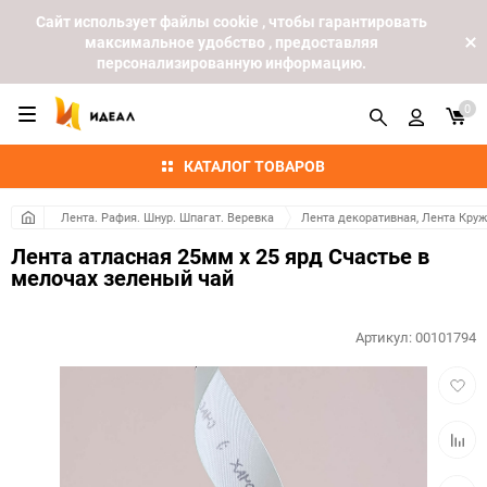
Cайт использует файлы cookie , чтобы гарантировать
максимальное удобство , предоставляя
персонализированную информацию.
0
КАТАЛОГ ТОВАРОВ
Лента. Рафия. Шнур. Шпагат. Веревка
Лента декоративная, Лента Кру
Лента атласная 25мм х 25 ярд Счастье в
мелочах зеленый чай
Артикул:
00101794
Добав
в
избра
Добав
к
сравн