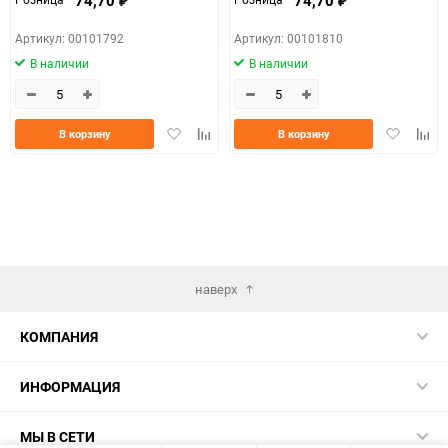
₽
₽
Артикул: 00101792
Артикул: 00101810
В наличии
В наличии
Добавить
Добавить
Добавить
Доба
В корзину
В корзину
в
к
в
к
избранное
сравнению
избранно
срав
наверх
КОМПАНИЯ
ИНФОРМАЦИЯ
МЫ В СЕТИ