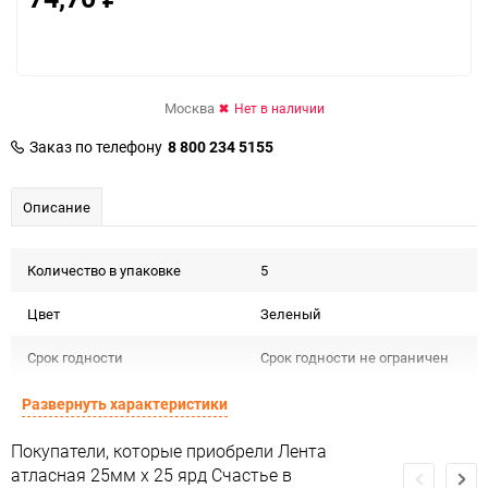
Москва
Нет в наличии
Заказ по телефону
8 800 234 5155
Описание
Количество в упаковке
5
Цвет
Зеленый
Срок годности
Срок годности не ограничен
Страна изготовителя
КИТАЙ
Развернуть характеристики
Предназначение товара
Для декора и флористики
Покупатели, которые приобрели Лента
атласная 25мм х 25 ярд Счастье в