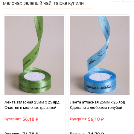
Сертификация
Не подлежит сертификации
мелочах зеленый чай, также купили
Особые условия
Особых условий не требует
Минимальное количество
5
Количество в коробке
120
Единица измерения
шт
Лента атласная 25мм х 25 ярд
Лента атласная 25мм х 25 ярд
Счастье в мелочах травяной
Сделано с любовью голубой
56,10
56,10
СуперОпт
СуперОпт
₽
₽
74,70
74,70
Розница
Розница