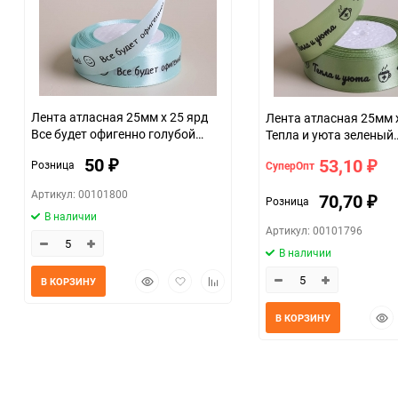
Лента атласная 25мм х 25 ярд
Лента атласная 25мм 
Все будет офигенно голубой
Тепла и уюта зеленый
нежный
пастельный
50
53,10
Розница
СуперОпт
₽
₽
Артикул: 00101800
70,70
Розница
₽
В наличии
Артикул: 00101796
В наличии
Быстрый
Добавить
Добавить
В КОРЗИНУ
просмотр
в
к
избранное
сравнению
Быс
В КОРЗИНУ
прос