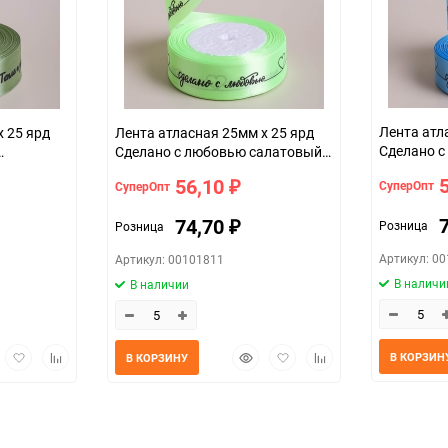
Лента атл
х 25 ярд
Лента атласная 25мм х 25 ярд
Сделано с
Сделано с любовью салатовый
светлый
56,10
СуперОпт
СуперОпт
₽
74,70
Розница
Розница
₽
Артикул: 0
Артикул: 00101811
В наличи
В наличии
трый
Добавить
Добавить
Быстрый
Добавить
Добавить
В КОРЗИН
В КОРЗИНУ
мотр
в
к
просмотр
в
к
избранное
сравнению
избранное
сравнению