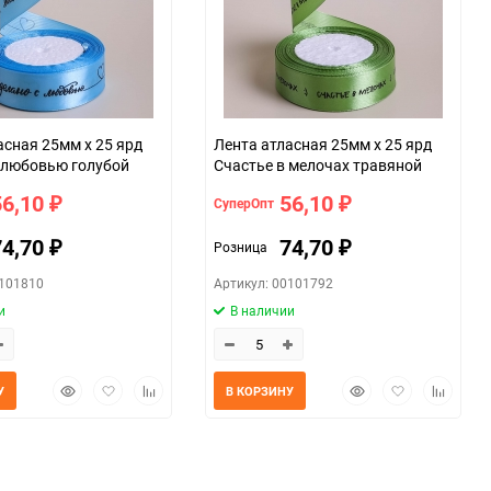
асная 25мм х 25 ярд
Лента атласная 25мм х 25 ярд
 любовью голубой
Счастье в мелочах травяной
56,10
56,10
СуперОпт
₽
₽
74,70
74,70
Розница
₽
₽
0101810
Артикул: 00101792
и
В наличии
Быстрый
Добавить
Добавить
Быстрый
Добавить
Добавит
У
В КОРЗИНУ
просмотр
в
к
просмотр
в
к
избранное
сравнению
избранное
сравнен