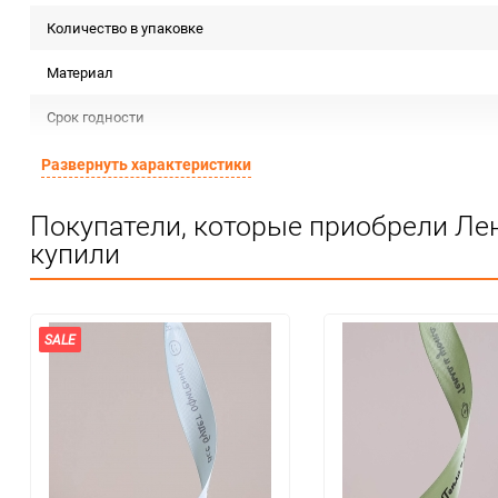
Количество в упаковке
Материал
Срок годности
Страна изготовителя
Развернуть характеристики
Предназначение товара
Покупатели, которые приобрели Лен
купили
Сертификация
Особые условия
Минимальное количество
SALE
Количество в коробке
Единица измерения
Размер