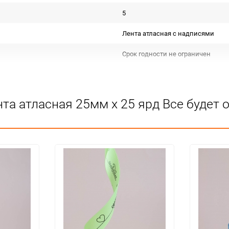
5
Лента атласная с надписями
Срок годности не ограничен
КИТАЙ
Для декора
та атласная 25мм х 25 ярд Все будет
Не подлежит сертификации
Особых условий не требует
5
120
шт
25мм*25ярд (атласная)