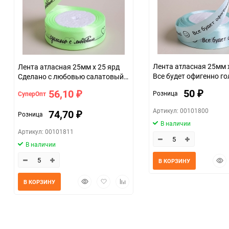
Размер
07c4e68a_b330_11f0_8cc3_b03af2b6059f
Лента атласная 25мм 
Лента атласная 25мм х 25 ярд
Все будет офигенно г
Сделано с любовью салатовый
нежный
светлый
50
56,10
Розница
СуперОпт
₽
₽
Артикул: 00101800
74,70
Розница
₽
В наличии
Артикул: 00101811
В наличии
Быс
В КОРЗИНУ
прос
Быстрый
Добавить
Добавить
В КОРЗИНУ
просмотр
в
к
избранное
сравнению