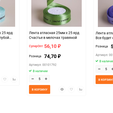
25мм*25ярд (атласная)
43d02c9d-d754-11f0-8cc6-b03af2b6
х 25 ярд
Лента атласная 25мм х 25 ярд
Лента атл
олубой
Счастье в мелочах травяной
Все будет
56,10
СуперОпт
Розница
₽
Артикул: 0
74,70
Розница
₽
В наличи
Артикул: 00101792
В наличии
трый
Добавить
Добавить
В КОРЗИН
мотр
в
к
избранное
сравнению
Быстрый
Добавить
Добавить
В КОРЗИНУ
просмотр
в
к
избранное
сравнению