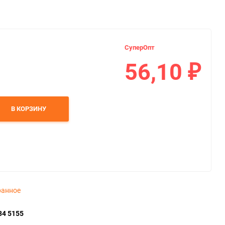
СуперОпт
56,10
₽
В КОРЗИНУ
ранное
34 5155