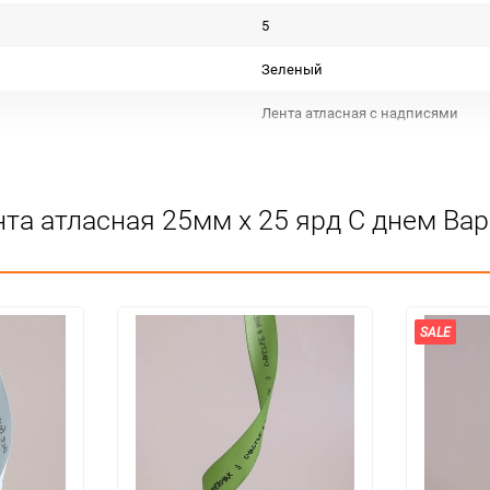
5
Зеленый
Лента атласная с надписями
Срок годности не ограничен
КИТАЙ
та атласная 25мм х 25 ярд С днем Ва
Для декора
Не подлежит сертификации
Особых условий не требует
SALE
5
120
шт