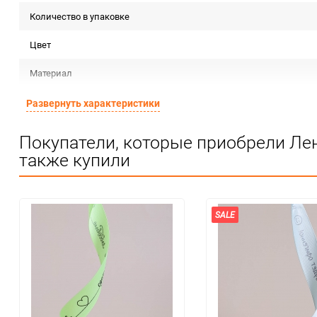
Количество в упаковке
Цвет
Материал
Срок годности
Развернуть характеристики
Страна изготовителя
Покупатели, которые приобрели Лен
также купили
Предназначение товара
Сертификация
Особые условия
SALE
Минимальное количество
Количество в коробке
Единица измерения