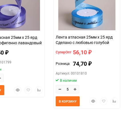
059f
Лента атласная 25мм х 25 ярд
асная 25мм х 25 ярд
Сделано с любовью голубой
 офигенно лавандовый
56,10
50
СуперОпт
₽
₽
0101799
74,70
Розница
₽
и
Артикул: 00101810
В наличии
Быстрый
Добавить
Добавить
У
просмотр
в
к
избранное
сравнению
Быстрый
Добавить
Добавит
В КОРЗИНУ
просмотр
в
к
избранное
сравнен