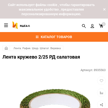
Cайт использует файлы cookie , чтобы гарантировать
максимальное удобство , предоставляя
персонализированную информацию.
0
КАТАЛОГ ТОВАРОВ
Лента. Рафия. Шнур. Шпагат. Веревка
Лента кружево 2/25 РД салатовая
Артикул:
8935563
Добав
в
избра
Добав
к
сравн