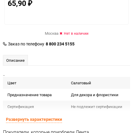
65,90
₽
Москва
Нет в наличии
Заказ по телефону
8 800 234 5155
Описание
..
Цвет
Салатовый
Предназначение товара
Для декора и флористики
Сертификация
Не подлежит сертификации
Особые условия
Особых условий не требует
Развернуть характеристики
Минимальное количество
1
Покупатели, которые приобрели Лента