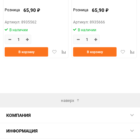
65,90
65,90
Розница
Розница
₽
₽
Артикул: 8935562
Артикул: 8935666
В наличии
В наличии
Добавить
Добавить
Добавить
Доба
В корзину
В корзину
в
к
в
к
избранное
сравнению
избранно
срав
наверх
КОМПАНИЯ
ИНФОРМАЦИЯ