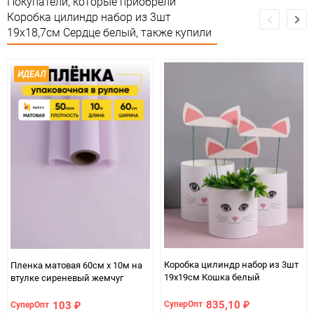
Покупатели, которые приобрели
Сертификация
соответствии ЕАС
Коробка цилиндр набор из 3шт
19x18,7см Сердце белый, также купили
Особые условия
Особых условий не требует
Минимальное количество
1
ИДЕАЛ
Количество в коробке
18
Единица измерения
набор
Коробка цилиндр набор из 3шт
Пленка матовая 60см х 10м на
19x19см Кошка белый
втулке сиреневый жемчуг
835,10
103
СуперОпт
СуперОпт
₽
₽