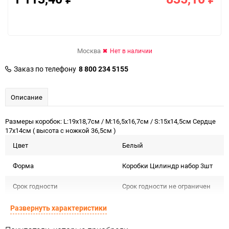
Москва
Нет в наличии
Заказ по телефону
8 800 234 5155
Описание
Размеры коробок: L:19x18,7см / M:16,5x16,7см / S:15x14,5см Сердце
17х14см ( высота с ножкой 36,5см )
Цвет
Белый
Форма
Коробки Цилиндр набор 3шт
Срок годности
Срок годности не ограничен
Предназначение товара
Для декора
Развернуть характеристики
Подлежит декларации о