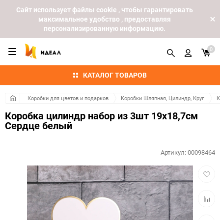
Cайт использует файлы cookie , чтобы гарантировать
максимальное удобство , предоставляя
персонализированную информацию.
0
КАТАЛОГ ТОВАРОВ
Коробки для цветов и подарков
Коробки Шляпная, Цилиндр, Круг
К
Коробка цилиндр набор из 3шт 19x18,7см
Сердце белый
Артикул:
00098464
Добав
в
избра
Добав
к
сравн