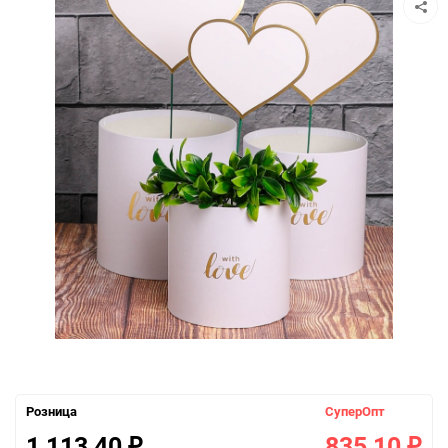
Розница
СуперОпт
1 113,40
835,10
₽
₽