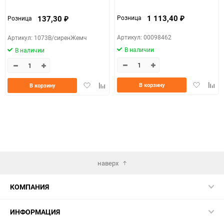
1 113,40
137,30
Розница
Розница
₽
₽
Артикул: 00098462
Артикул: 1073В/сиренЖемч
В наличии
В наличии
Добавить
Доба
Добавить
Добавить
В корзину
В корзину
в
к
в
к
избранно
срав
избранное
сравнению
наверх
КОМПАНИЯ
ИНФОРМАЦИЯ