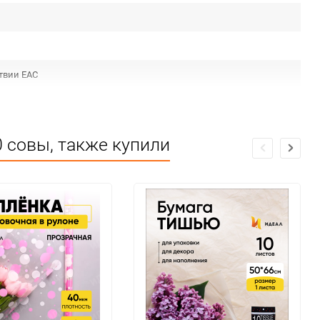
твии ЕАС
 совы, также купили