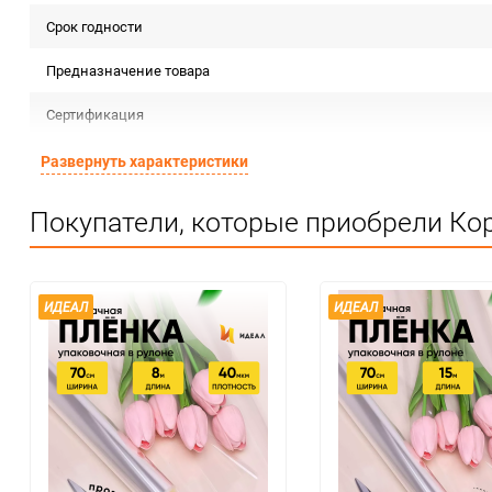
Срок годности
Предназначение товара
Сертификация
Особые условия
Развернуть характеристики
Минимальное количество
Покупатели, которые приобрели Кор
Единица измерения
ИДЕАЛ
ИДЕАЛ