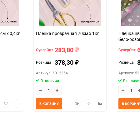
а прозрачная 70см х 0,4кг
Пленка прозрачная 70см х 1кг
Пленка цв
бело-роз
283,80
СуперОпт
СуперОпт
₽
378,30
Розница
Розница
₽
Артикул: 6012354
Артикул: 5
В наличии
В наличи
трый
Добавить
Добавить
Быстрый
Добавить
Добавить
В КОРЗИНУ
В КОРЗИН
мотр
в
к
просмотр
в
к
избранное
сравнению
избранное
сравнению