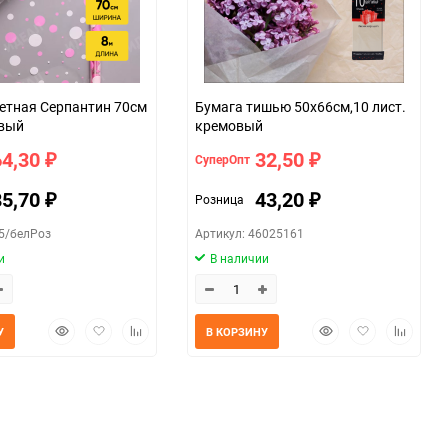
етная Серпантин 70см
Бумага тишью 50х66см,10 лист.
овый
кремовый
64,30
32,50
СуперОпт
₽
₽
85,70
43,20
Розница
₽
₽
35/белРоз
Артикул: 46025161
и
В наличии
Быстрый
Добавить
Добавить
Быстрый
Добавить
Добавит
У
В КОРЗИНУ
просмотр
в
к
просмотр
в
к
избранное
сравнению
избранное
сравнен