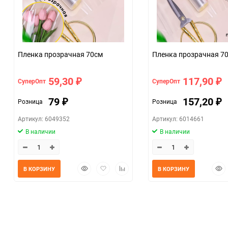
Пленка прозрачная 70см
Пленк
59,30
117,90
СуперОпт
СуперОпт
₽
₽
79
157,20
Розница
Розница
₽
₽
Артикул: 6049352
Артикул: 6014661
В наличии
В наличии
Быстрый
Добавить
Добавить
Быс
В КОРЗИНУ
В КОРЗИНУ
просмотр
в
к
прос
избранное
сравнению