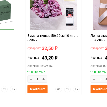
Бумага тишью 50х66см,10 лист.
Лента атл
белый
JD белый
32,50
СуперОпт
СуперОпт
₽
43,20
Розница
Розница
₽
Артикул: 46025159
Артикул: 0
В наличии
В наличи
трый
Добавить
Добавить
Быстрый
Добавить
Добавить
В КОРЗИНУ
В КОРЗИН
мотр
в
к
просмотр
в
к
избранное
сравнению
избранное
сравнению