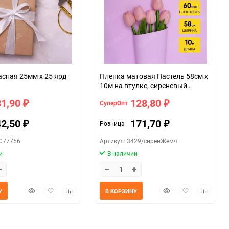
асная 25мм х 25 ярд
Пленка матовая Пастель 58см х
10м на втулке, сиреневый
жемчуг.
31,90
128,80
СуперОпт
₽
₽
42,50
171,70
Розница
₽
₽
0077756
Артикул: 3429/сиренЖемч
и
В наличии
Быстрый
Добавить
Добавить
Быстрый
Добавить
Добавит
У
В КОРЗИНУ
просмотр
в
к
просмотр
в
к
избранное
сравнению
избранное
сравнен