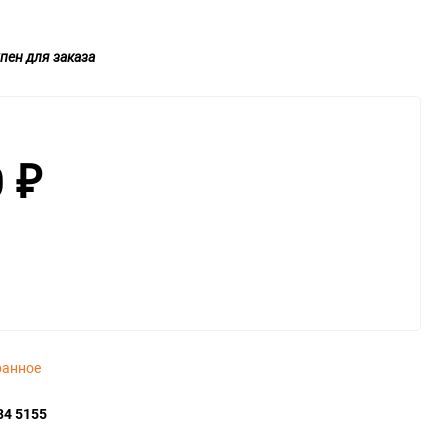
пен для заказа
0
₽
ранное
34 5155