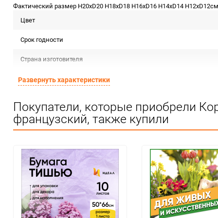
Фактический размер H20хD20 H18хD18 H16хD16 H14хD14 H12хD12с
Цвет
Срок годности
Страна изготовителя
Предназначение товара
Развернуть характеристики
Сертификация
Покупатели, которые приобрели Ко
французский, также купили
Особые условия
Минимальное количество
Единица измерения