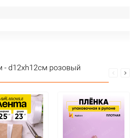
м - d12хh12см розовый