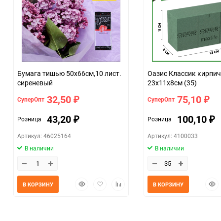
Бумага тишью 50х66см,10 лист.
Оазис Классик кирпич
сиреневый
23х11х8см (35)
32,50
75,10
СуперОпт
СуперОпт
₽
₽
43,20
100,10
Розница
Розница
₽
₽
Артикул: 46025164
Артикул: 4100033
В наличии
В наличии
Быстрый
Добавить
Добавить
Быс
В КОРЗИНУ
В КОРЗИНУ
просмотр
в
к
прос
избранное
сравнению