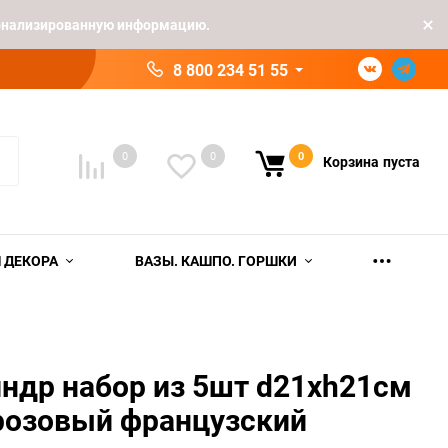
рсонализированную информацию.
8 800 234 51 55
0
0
0
Корзина
пуста
 ДЕКОРА
ВАЗЫ. КАШПО. ГОРШКИ
ндр набор из 5шт d21хh21см
розовый французский