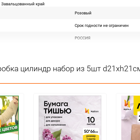
м Завальцованный край
Розовый
Срок годности не ограничен
РОССИЯ
Для декора и флористики
Не подлежит сертификации
робка цилиндр набор из 5шт d21хh21с
Особых условий не требует
1
набор