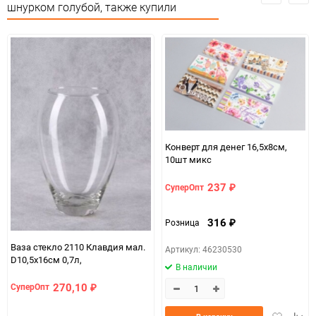
шнурком голубой, также купили
Минимальное количество
1
Единица измерения
шт
Конверт для денег 16,5x8см,
10шт микс
237
СуперОпт
₽
316
Розница
₽
Ваза стекло 2110 Клавдия мал.
Артикул: 46230530
D10,5x16см 0,7л,
В наличии
270,10
СуперОпт
₽
Добавить
Доба