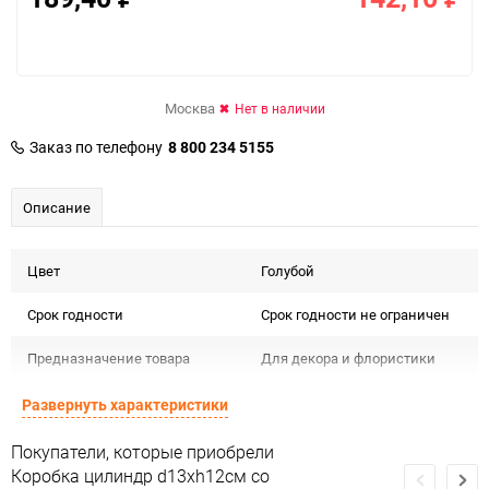
Москва
Нет в наличии
Заказ по телефону
8 800 234 5155
Описание
Цвет
Голубой
Срок годности
Срок годности не ограничен
Предназначение товара
Для декора и флористики
Подлежит декларации о
Развернуть характеристики
Сертификация
соответствии ЕАС
Покупатели, которые приобрели
Особые условия
Особых условий не требует
Коробка цилиндр d13хh12см со