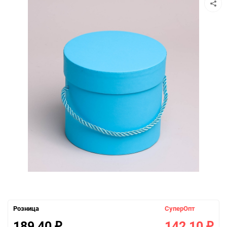
Розница
СуперОпт
189,40
142,10
₽
₽