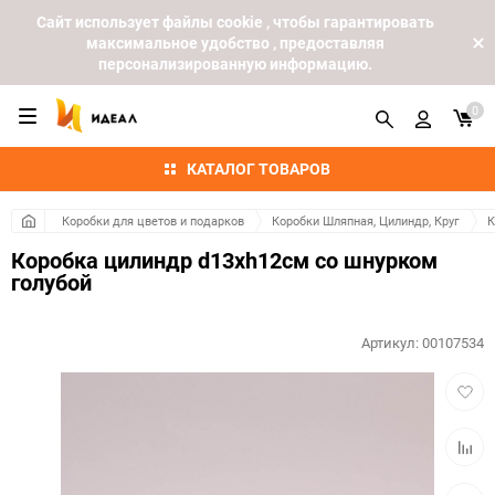
Cайт использует файлы cookie , чтобы гарантировать
максимальное удобство , предоставляя
персонализированную информацию.
0
КАТАЛОГ ТОВАРОВ
Коробки для цветов и подарков
Коробки Шляпная, Цилиндр, Круг
К
Коробка цилиндр d13хh12см со шнурком
голубой
Артикул:
00107534
Добав
в
избра
Добав
к
сравн